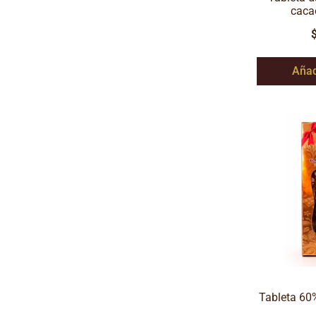
caca
Añad
Tableta 60