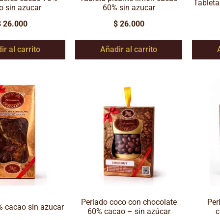
Tableta
o sin azucar
60% sin azucar
$
26.000
$
26.000
ir al carrito
Añadir al carrito
Perlado coco con chocolate
Per
% cacao sin azucar
60% cacao – sin azúcar
c