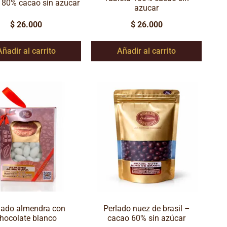
 80% cacao sin azucar
azucar
$
26.000
$
26.000
Añadir al carrito
Añadir al carrito
lado almendra con
Perlado nuez de brasil –
hocolate blanco
cacao 60% sin azúcar