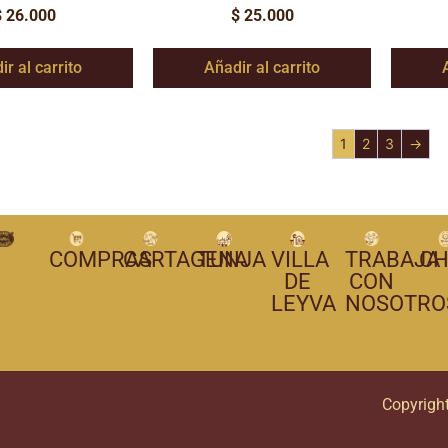
$
26.000
$
25.000
ir al carrito
Añadir al carrito
1
2
3
→
COMPRAS
CARTAGENA
TUNJA
VILLA
TRABAJA
CH
DE
CON
LEYVA
NOSOTRO
Copyrigh