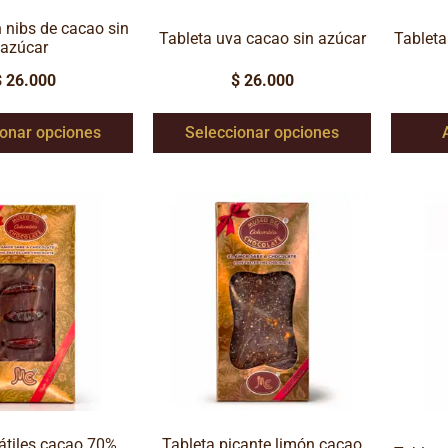
 nibs de cacao sin
Tableta uva cacao sin azúcar
Tableta
azúcar
$
26.000
$
26.000
ionar opciones
Seleccionar opciones
átiles cacao 70%
Tableta picante limón cacao