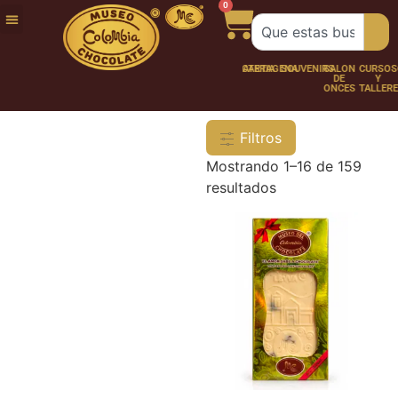
0
FUNDACIÓN
NUESTRA
TRABAJA
CHOCO
CHOCOLATERÍA
CARTAGENA
SOUVENIRS
SALÓN
CURSOS
HISTORIA
CON
PERSONAJES
DE
Y
NOSOTROS
ONCES
TALLER
Filtros
Mostrando 1–16 de 159
resultados