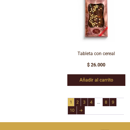
Tableta con cereal
$
26.000
Añadir al carrito
1
2
3
4
…
8
9
10
→