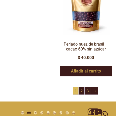
Perlado nuez de brasil –
cacao 60% sin azúcar
$
40.000
Añadir al carrito
1
2
3
→