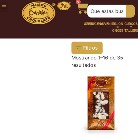
0
FUNDACIÓN
NUESTRA
TRABAJA
CHOCO
CHOCOLATERÍA
CARTAGENA
SOUVENIRS
SALÓN
CURSOS
HISTORIA
CON
PERSONAJES
DE
Y
NOSOTROS
ONCES
TALLER
Filtros
Mostrando 1–16 de 35
resultados