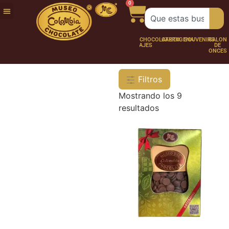
0
FUNDACIÓN
NUESTRA
TRABAJA
CHOCO
CHOCOLATERÍA
CARTAGENA
SOUVENIRS
SALÓN
HISTORIA
CON
PERSONAJES
DE
NOSOTROS
ONCES
Filtros
Mostrando los 9
resultados