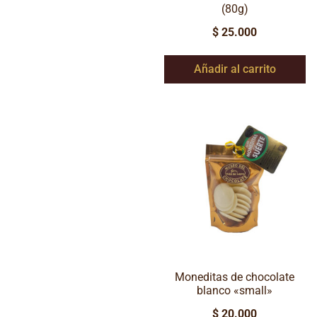
(80g)
$
25.000
Añadir al carrito
Moneditas de chocolate
blanco «small»
$
20.000