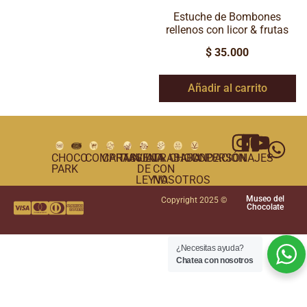
Estuche de Bombones
rellenos con licor & frutas
$
35.000
Añadir al carrito
CHOCO
COMPRAS
CARTAGENA
TUNJA
VILLA
TRABAJA
CHOCOPERSONAJES
FUNDACIÓN
PARK
DE
CON
LEYVA
NOSOTROS
Museo del
Copyright 2025 ©
Chocolate
¿Necesitas ayuda?
Chatea con nosotros