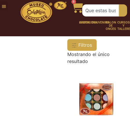
0
FUNDACIÓN
NUESTRA
TRABAJA
CHOCO
CHOCOLATERÍA
CARTAGENA
SOUVENIRS
SALÓN
CURSOS
HISTORIA
CON
PERSONAJES
DE
Y
NOSOTROS
ONCES
TALLER
Filtros
Mostrando el único
resultado