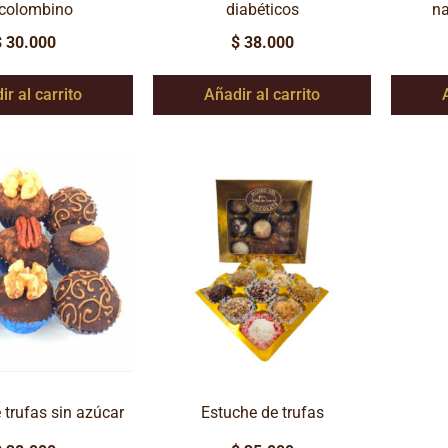
ecolombino
diabéticos
n
$
30.000
$
38.000
ir al carrito
Añadir al carrito
 trufas sin azúcar
Estuche de trufas