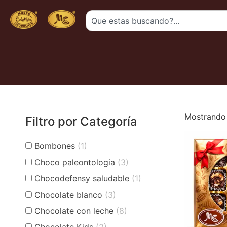
Mostrando 
Filtro por Categoría
Bombones
(1)
Choco paleontologia
(3)
Chocodefensy saludable
(1)
Chocolate blanco
(3)
Chocolate con leche
(8)
Chocolate Kids
(2)