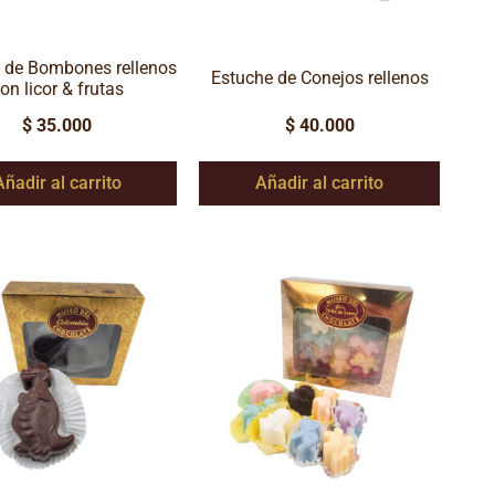
 de Bombones rellenos
Estuche de Conejos rellenos
on licor & frutas
$
35.000
$
40.000
Añadir al carrito
Añadir al carrito