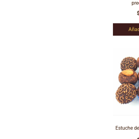
pr
Añad
Estuche de