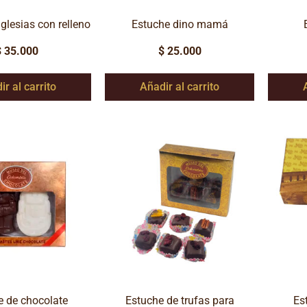
iglesias con relleno
Estuche dino mamá
$
35.000
$
25.000
ir al carrito
Añadir al carrito
e de chocolate
Estuche de trufas para
Es