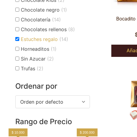
Chocolate negro
(1)
Bocadito 
Chocolatería
(14)
Chocolates rellenos
(8)
Estuches regalo
(14)
Horneaditos
(1)
Añad
Sin Azucar
(2)
Trufas
(2)
Ordenar por
Orden por defecto
Rango de Precio
$ 10.000
$ 200.000