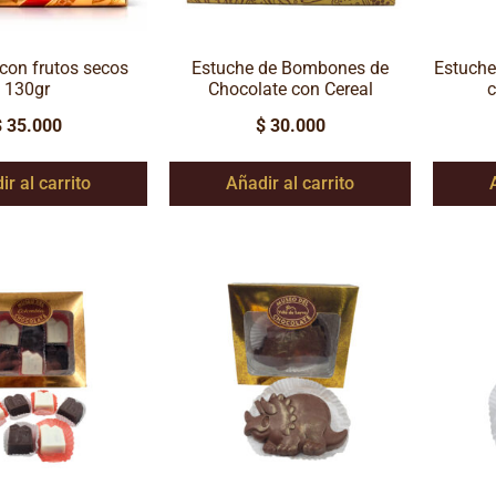
con frutos secos
Estuche de Bombones de
Estuche
130gr
Chocolate con Cereal
c
$
35.000
$
30.000
ir al carrito
Añadir al carrito