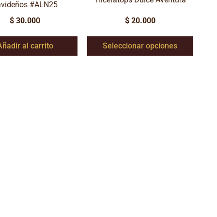
avideños #ALN25
$
30.000
$
20.000
Añadir al carrito
Seleccionar opciones