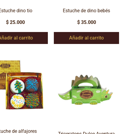
Estuche dino tio
Estuche de dino bebés
$
25.000
$
35.000
Añadir al carrito
Añadir al carrito
tuche de alfajores
Triceratops Dulce Aventura