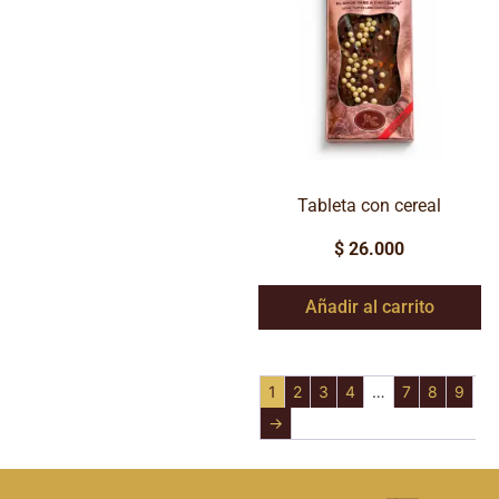
Tableta con cereal
$
26.000
Añadir al carrito
1
2
3
4
…
7
8
9
→