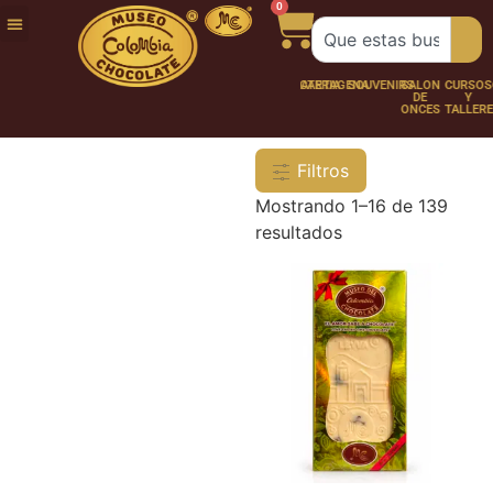
0
FUNDACIÓN
NUESTRA
TRABAJA
CHOCO
CHOCOLATERÍA
CARTAGENA
SOUVENIRS
SALÓN
CURSOS
HISTORIA
CON
PERSONAJES
DE
Y
NOSOTROS
ONCES
TALLER
Filtros
Mostrando 1–16 de 139
resultados