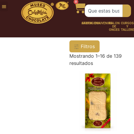
0
FUNDACIÓN
NUESTRA
TRABAJA
CHOCO
CHOCOLATERÍA
CARTAGENA
SOUVENIRS
SALÓN
CURSOS
HISTORIA
CON
PERSONAJES
DE
Y
NOSOTROS
ONCES
TALLER
Filtros
Mostrando 1–16 de 139
resultados