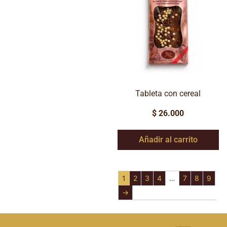
Tableta con cereal
$
26.000
Añadir al carrito
1
2
3
4
…
7
8
9
→