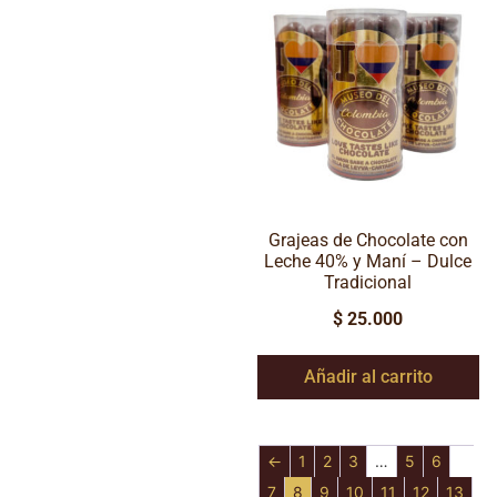
Grajeas de Chocolate con
Leche 40% y Maní – Dulce
Tradicional
$
25.000
Añadir al carrito
←
1
2
3
…
5
6
7
8
9
10
11
12
13