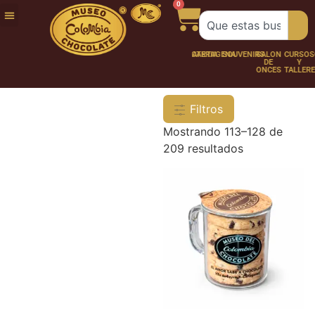
0
FUNDACIÓN
NUESTRA
TRABAJA
CHOCO
CHOCOLATERÍA
CARTAGENA
SOUVENIRS
SALÓN
CURSOS
HISTORIA
CON
PERSONAJES
DE
Y
NOSOTROS
ONCES
TALLER
Filtros
Mostrando 113–128 de
209 resultados