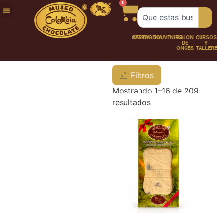
0
FUNDACIÓN
NUESTRA
TRABAJA
CHOCO
CHOCOLATERÍA
CARTAGENA
SOUVENIRS
SALÓN
CURSOS
HISTORIA
CON
PERSONAJES
DE
Y
NOSOTROS
ONCES
TALLER
Filtros
Mostrando 1–16 de 209
resultados