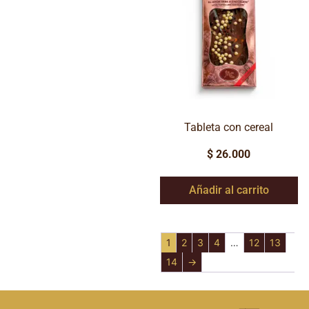
Tableta con cereal
$
26.000
Añadir al carrito
1
2
3
4
…
12
13
14
→