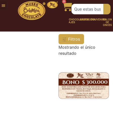
0
FUNDACIÓN
NUESTRA
TRABAJA
CHOCO
CHOCOLATERÍA
CARTAGENA
SOUVENIRS
SALÓN
HISTORIA
CON
PERSONAJES
DE
NOSOTROS
ONCES
Filtros
Mostrando el único
resultado