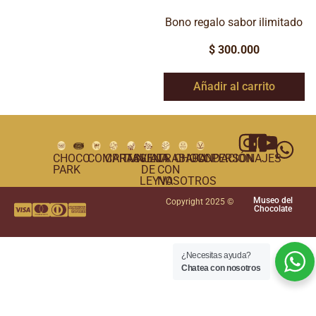
Bono regalo sabor ilimitado
$
300.000
Añadir al carrito
CHOCO
COMPRAS
CARTAGENA
TUNJA
VILLA
TRABAJA
CHOCOPERSONAJES
FUNDACIÓN
PARK
DE
CON
LEYVA
NOSOTROS
Museo del
Copyright 2025 ©
Chocolate
¿Necesitas ayuda?
Chatea con nosotros