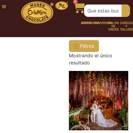
0
FUNDACIÓN
NUESTRA
TRABAJA
CHOCO
CHOCOLATERÍA
CARTAGENA
SOUVENIRS
SALÓN
CURSOS
HISTORIA
CON
PERSONAJES
DE
Y
NOSOTROS
ONCES
TALLER
Filtros
Mostrando el único
resultado