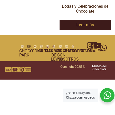
Bodas y Celebraciones de
Chocolate
Leer más
CHOCO
COMPRAS
CARTAGENA
TUNJA
VILLA
TRABAJA
CHOCOPERSONAJES
FUNDACIÓN
PARK
DE
CON
LEYVA
NOSOTROS
Museo del
Copyright 2025 ©
Chocolate
¿Necesitas ayuda?
Chatea con nosotros