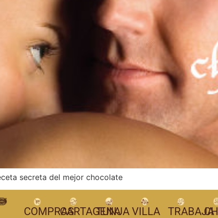
eceta secreta del mejor chocolate
COMPRAS
CARTAGENA
TUNJA
VILLA
TRABAJA
CH