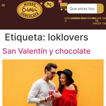
0
FUNDACIÓN
NUESTRA
TRABAJA
CHOCO
CHOCOLATERÍA
CARTAGENA
SOUVENIRS
SALÓN
CURSO
HISTORIA
CON
PERSONAJES
DE
Y
NOSOTROS
ONCES
TALLER
Etiqueta:
loklovers
San Valentín y chocolate