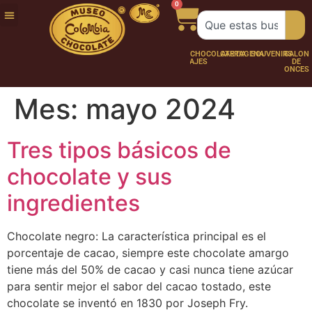
0
FUNDACIÓN
NUESTRA
TRABAJA
CHOCO
CHOCOLATERÍA
CARTAGENA
SOUVENIRS
SALÓN
HISTORIA
CON
PERSONAJES
DE
NOSOTROS
ONCES
Mes:
mayo 2024
Tres tipos básicos de
chocolate y sus
ingredientes
Chocolate negro: La característica principal es el
porcentaje de cacao, siempre este chocolate amargo
tiene más del 50% de cacao y casi nunca tiene azúcar
para sentir mejor el sabor del cacao tostado, este
chocolate se inventó en 1830 por Joseph Fry.