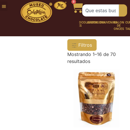
0
FUNDACIÓN
NUESTRA
TRABAJA
CHOCO
CHOCOLATERÍA
CARTAGENA
SOUVENIRS
SALÓN
CURSOS
HISTORIA
CON
PERSONAJES
DE
Y
NOSOTROS
ONCES
TALLER
Filtros
Mostrando 1–16 de 70
resultados