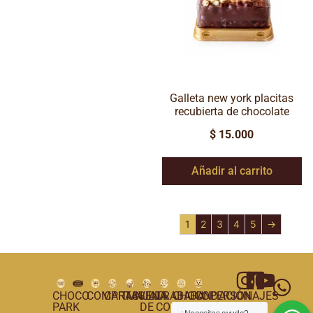
Galleta new york placitas
recubierta de chocolate
$
15.000
Añadir al carrito
1
2
3
4
5
→
CHOCO
COMPRAS
CARTAGENA
TUNJA
VILLA
TRABAJA
CHOCOPERSONAJES
FUNDACIÓN
PARK
DE
CON