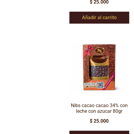
$
25.000
Añadir al carrito
Nibs cacao cacao 34% con
leche con azucar 80gr
$
25.000