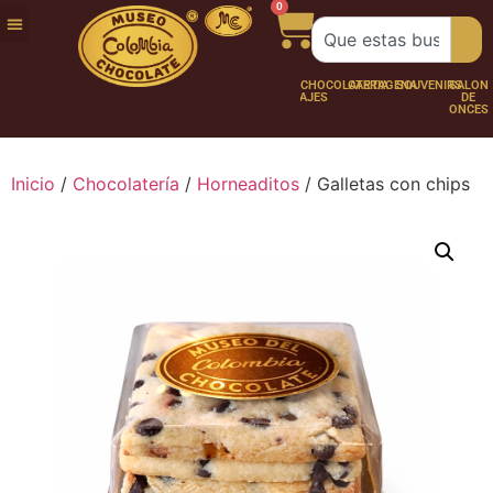
0
FUNDACIÓN
NUESTRA
TRABAJA
CHOCO
CHOCOLATERÍA
CARTAGENA
SOUVENIRS
SALÓN
HISTORIA
CON
PERSONAJES
DE
NOSOTROS
ONCES
Inicio
/
Chocolatería
/
Horneaditos
/ Galletas con chips