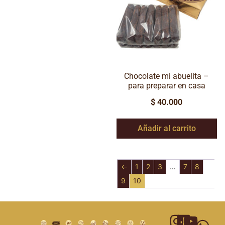
Chocolate mi abuelita –
para preparar en casa
$
40.000
Añadir al carrito
←
1
2
3
…
7
8
9
10