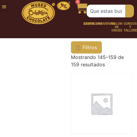
0
FUNDACIÓN
NUESTRA
TRABAJA
CHOCO
CHOCOLATERÍA
CARTAGENA
SOUVENIRS
SALÓN
CURSOS
HISTORIA
CON
PERSONAJES
DE
Y
NOSOTROS
ONCES
TALLER
Filtros
Mostrando 145–159 de
159 resultados