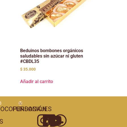
Beduinos bombones orgánicos
saludables sin azúcar ni gluten
#CBDL35
$
35.000
Añadir al carrito
OCOPERSONAJES
FUNDACIÓN
S