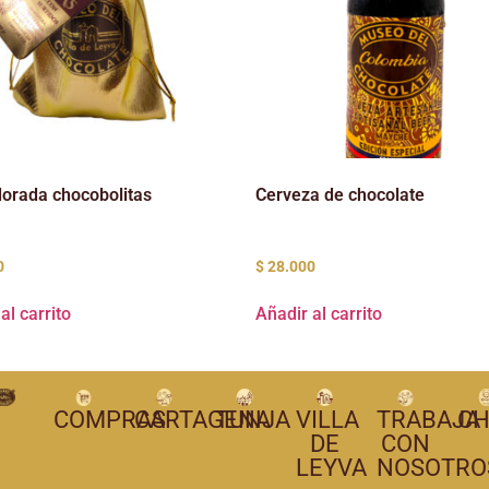
dorada chocobolitas
Cerveza de chocolate
0
$
28.000
al carrito
Añadir al carrito
COMPRAS
CARTAGENA
TUNJA
VILLA
TRABAJA
CH
DE
CON
LEYVA
NOSOTRO