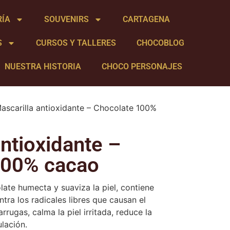
RÍA
SOUVENIRS
CARTAGENA
S
CURSOS Y TALLERES
CHOCOBLOG
NUESTRA HISTORIA
CHOCO PERSONAJES
ascarilla antioxidante – Chocolate 100%
antioxidante –
100% cacao
late humecta y suaviza la piel, contiene
tra los radicales libres que causan el
rrugas, calma la piel irritada, reduce la
ulación.