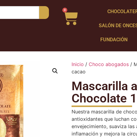
0
CHOCOLATE
SALÓN DE ONCE
FUNDACIÓN
Inicio
/
Choco abogados
/ M
cacao
Mascarilla 
Chocolate 
Nuestra mascarilla de choco
antioxidantes que luchan con
envejecimiento, suaviza las a
inflamación y mejora la circ