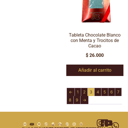
Tableta Chocolate Blanco
con Menta y Trocitos de
Cacao
$
26.000
Añadir al carrito
←
1
2
3
4
5
6
7
8
9
→