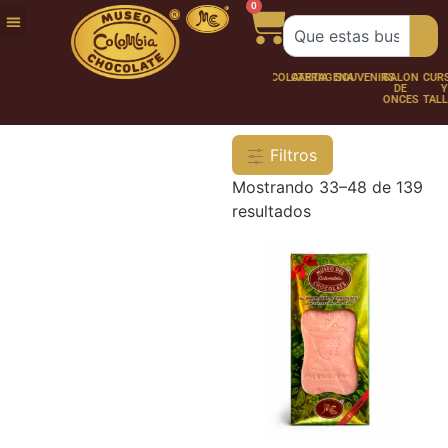
0
FUNDACIÓN
NUESTRA
TRABAJA
CHOCO
CHOCOLATERÍA
CARTAGENA
SOUVENIRS
SALÓN
CURSOS
HISTORIA
CON
PERSONAJES
DE
Y
NOSOTROS
ONCES
TALLER
Filtros
Mostrando 33–48 de 139
resultados