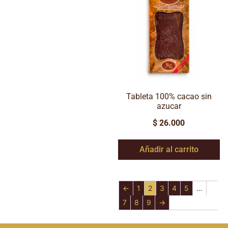
Tableta 100% cacao sin
azucar
$
26.000
Añadir al carrito
←
1
2
3
4
5
…
7
8
9
→