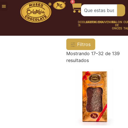
0
FUNDACIÓN
NUESTRA
TRABAJA
CHOCO
CHOCOLATERÍA
CARTAGENA
SOUVENIRS
SALÓN
CURSOS
HISTORIA
CON
PERSONAJES
DE
Y
NOSOTROS
ONCES
TALLER
Filtros
Mostrando 17–32 de 139
resultados