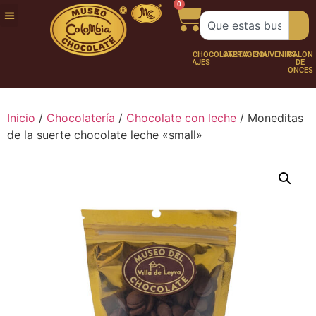
0
FUNDACIÓN
NUESTRA
TRABAJA
CHOCO
CHOCOLATERÍA
CARTAGENA
SOUVENIRS
SALÓN
HISTORIA
CON
PERSONAJES
DE
NOSOTROS
ONCES
Inicio
/
Chocolatería
/
Chocolate con leche
/ Moneditas
de la suerte chocolate leche «small»