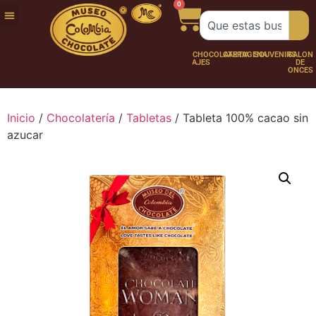
0
FUNDACIÓN
NUESTRA
TRABAJA
CHOCO
CHOCOLATERÍA
CARTAGENA
SOUVENIRS
SALÓN
HISTORIA
CON
PERSONAJES
DE
NOSOTROS
ONCES
Inicio
/
Chocolatería
/
Tabletas
/ Tableta 100% cacao sin
azucar