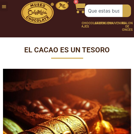
0
FUNDACIÓN
NUESTRA
TRABAJA
CHOCO
CHOCOLATERÍA
CARTAGENA
SOUVENIRS
SALÓN
HISTORIA
CON
PERSONAJES
DE
NOSOTROS
ONCES
EL CACAO ES UN TESORO