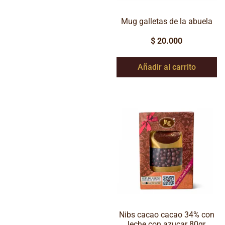
Mug galletas de la abuela
$
20.000
Añadir al carrito
Nibs cacao cacao 34% con
leche con azucar 80gr