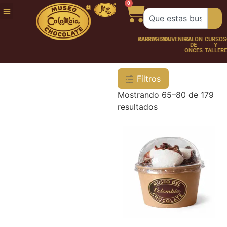
0
FUNDACIÓN
NUESTRA
TRABAJA
CHOCO
CHOCOLATERÍA
CARTAGENA
SOUVENIRS
SALÓN
CURSOS
HISTORIA
CON
PERSONAJES
DE
Y
NOSOTROS
ONCES
TALLER
Filtros
Mostrando 65–80 de 179
resultados