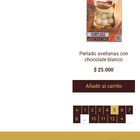
Perlado avellanas con
chocolate blanco
$
25.000
Añadir al carrito
←
1
2
3
4
5
6
7
8
…
10
11
12
→