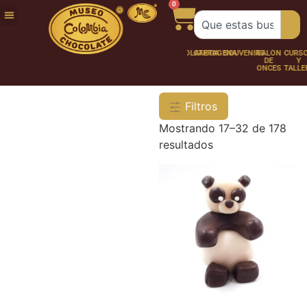
0
FUNDACIÓN
NUESTRA
TRABAJA
CHOCO
CHOCOLATERÍA
CARTAGENA
SOUVENIRS
SALÓN
CURSOS
HISTORIA
CON
PERSONAJES
DE
Y
NOSOTROS
ONCES
TALLER
Filtros
Mostrando 17–32 de 178
resultados