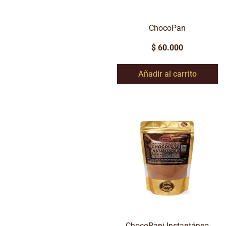
ChocoPan
$
60.000
Añadir al carrito
ChocoRapi Instantáneo