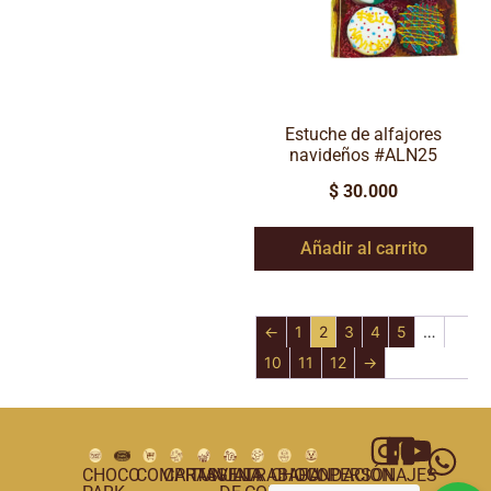
Estuche de alfajores
navideños #ALN25
$
30.000
Añadir al carrito
←
1
2
3
4
5
…
10
11
12
→
CHOCO
COMPRAS
CARTAGENA
TUNJA
VILLA
TRABAJA
CHOCOPERSONAJES
FUNDACIÓN