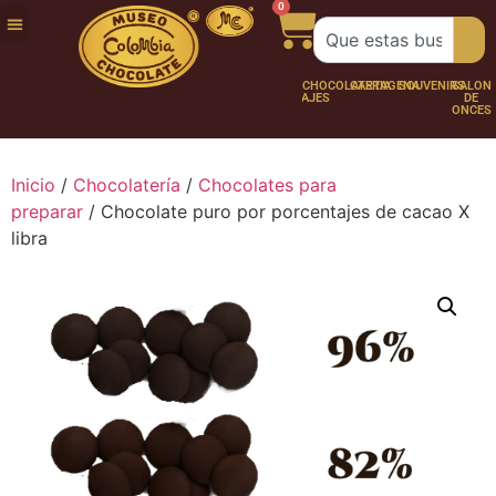
0
FUNDACIÓN
NUESTRA
TRABAJA
CHOCO
CHOCOLATERÍA
CARTAGENA
SOUVENIRS
SALÓN
HISTORIA
CON
PERSONAJES
DE
NOSOTROS
ONCES
Inicio
/
Chocolatería
/
Chocolates para
preparar
/ Chocolate puro por porcentajes de cacao X
libra