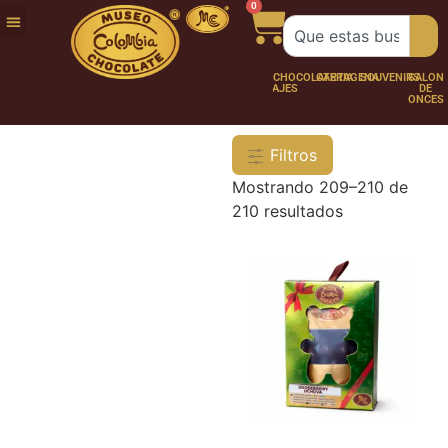
0
FUNDACIÓN
NUESTRA
TRABAJA
CHOCO
CHOCOLATERÍA
CARTAGENA
SOUVENIRS
SALÓN
HISTORIA
CON
PERSONAJES
DE
NOSOTROS
ONCES
Filtros
Mostrando 209–210 de
210 resultados