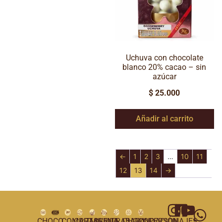
Uchuva con chocolate
blanco 20% cacao – sin
azúcar
$
25.000
Añadir al carrito
←
1
2
3
…
10
11
12
13
14
→
CHOCO
COMPRAS
CARTAGENA
TUNJA
VILLA
TRABAJA
CHOCOPERSONAJES
FUNDACIÓN