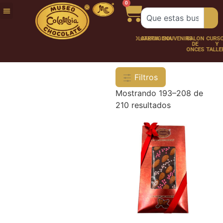
0
FUNDACIÓN
NUESTRA
TRABAJA
CHOCO
CHOCOLATERÍA
CARTAGENA
SOUVENIRS
SALÓN
CURSOS
HISTORIA
CON
PERSONAJES
DE
Y
NOSOTROS
ONCES
TALLER
Filtros
Mostrando 193–208 de
210 resultados