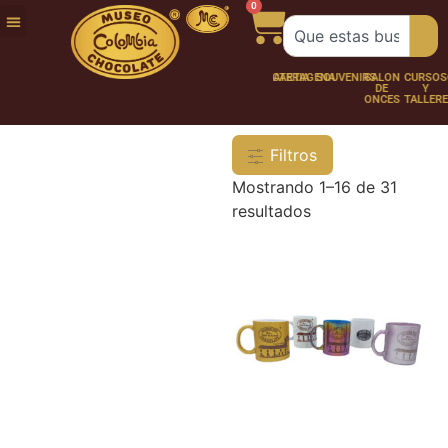
0
FUNDACIÓN
NUESTRA
TRABAJA
CHOCO
CHOCOLATERÍA
CARTAGENA
SOUVENIRS
SALÓN
CURSOS
HISTORIA
CON
PERSONAJES
DE
Y
NOSOTROS
ONCES
TALLER
Filtros
Mostrando 1–16 de 31
resultados