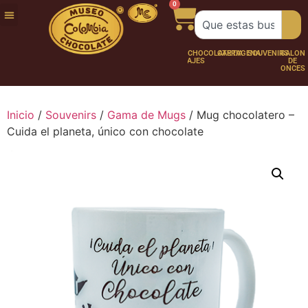
0
FUNDACIÓN
NUESTRA
TRABAJA
CHOCO
CHOCOLATERÍA
CARTAGENA
SOUVENIRS
SALÓN
HISTORIA
CON
PERSONAJES
DE
NOSOTROS
ONCES
Inicio
/
Souvenirs
/
Gama de Mugs
/ Mug chocolatero –
Cuida el planeta, único con chocolate