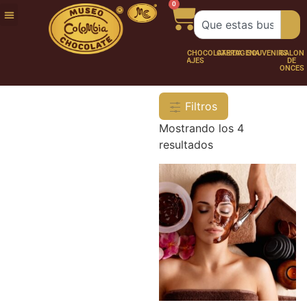
0
FUNDACIÓN
NUESTRA
TRABAJA
CHOCO
CHOCOLATERÍA
CARTAGENA
SOUVENIRS
SALÓN
HISTORIA
CON
PERSONAJES
DE
NOSOTROS
ONCES
Filtros
Mostrando los 4
resultados