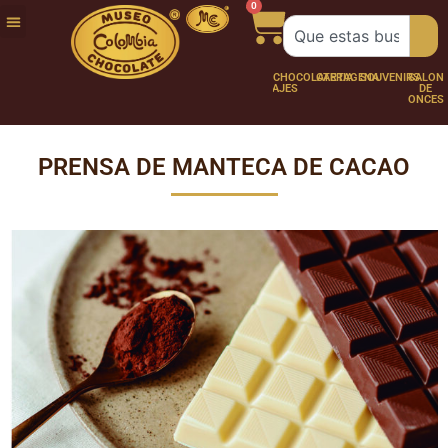
0
FUNDACIÓN
NUESTRA
TRABAJA
CHOCO
CHOCOLATERÍA
CARTAGENA
SOUVENIRS
SALÓN
CURSOS
HISTORIA
CON
PERSONAJES
DE
Y
NOSOTROS
ONCES
TALLER
PRENSA DE MANTECA DE CACAO