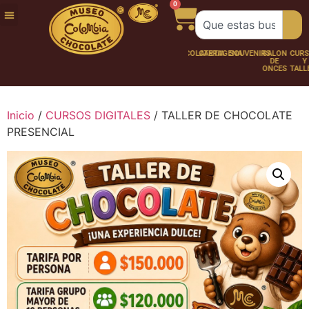
0
FUNDACIÓN
NUESTRA
TRABAJA
CHOCO
CHOCOLATERÍA
CARTAGENA
SOUVENIRS
SALÓN
CURSOS
HISTORIA
CON
PERSONAJES
DE
Y
NOSOTROS
ONCES
TALLER
Inicio
/
CURSOS DIGITALES
/ TALLER DE CHOCOLATE
PRESENCIAL