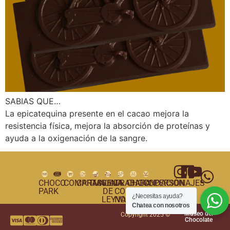
SABIAS QUE…
La epicatequina presente en el cacao mejora la
resistencia física, mejora la absorción de proteínas y
ayuda a la oxigenación de la sangre.
CHOCO
COMPRAS
CARTAGENA
TUNJA
VILLA
TRABAJA
CHOCOPERSONAJES
FUNDACIÓN
PARK
DE
CON
¿Necesitas ayuda?
LEYVA
NOSOTROS
Chatea con nosotros
Museo del
Copyright 2025 ©
Chocolate