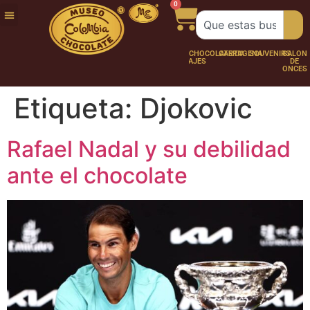
0
FUNDACIÓN
NUESTRA
TRABAJA
CHOCO
CHOCOLATERÍA
CARTAGENA
SOUVENIRS
SALÓN
HISTORIA
CON
PERSONAJES
DE
NOSOTROS
ONCES
Etiqueta:
Djokovic
Rafael Nadal y su debilidad
ante el chocolate