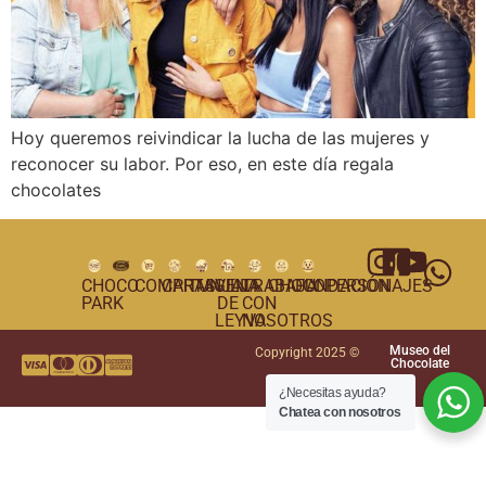
Hoy queremos reivindicar la lucha de las mujeres y
reconocer su labor. Por eso, en este día regala
chocolates
CHOCO
COMPRAS
CARTAGENA
TUNJA
VILLA
TRABAJA
CHOCOPERSONAJES
FUNDACIÓN
PARK
DE
CON
LEYVA
NOSOTROS
Museo del
Copyright 2025 ©
Chocolate
¿Necesitas ayuda?
Chatea con nosotros