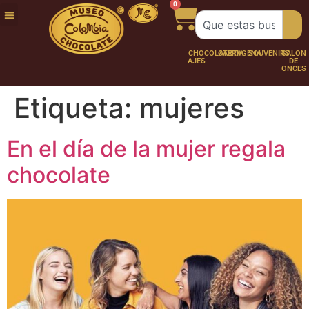
0
FUNDACIÓN
NUESTRA
TRABAJA
CHOCO
CHOCOLATERÍA
CARTAGENA
SOUVENIRS
SALÓN
HISTORIA
CON
PERSONAJES
DE
NOSOTROS
ONCES
Etiqueta:
mujeres
En el día de la mujer regala
chocolate