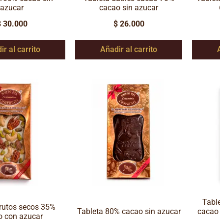
azucar
cacao sin azucar
$
30.000
$
26.000
ir al carrito
Añadir al carrito
Tabl
frutos secos 35%
Tableta 80% cacao sin azucar
cacao
o con azucar