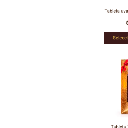
Tableta uv
Selecc
Tableta