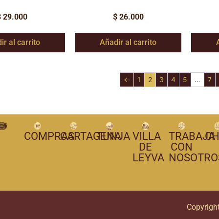
$
29.000
$
26.000
ir al carrito
Añadir al carrito
←
1
2
3
4
5
…
7
COMPRAS
CARTAGENA
TUNJA
VILLA
TRABAJA
CH
DE
CON
LEYVA
NOSOTRO
Copyrigh