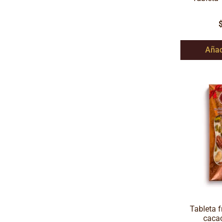
Añad
Tableta 
caca