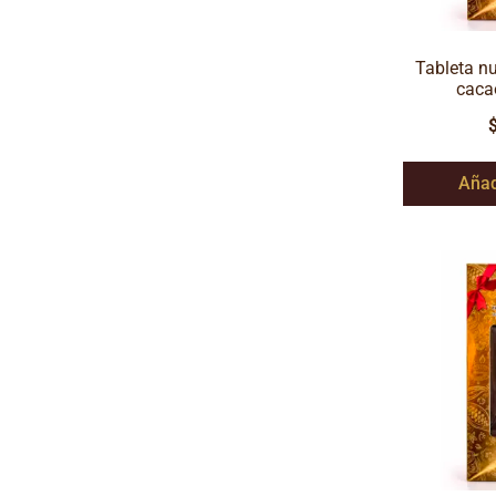
Tableta n
caca
Añad