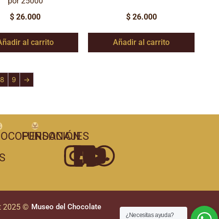
por 25000
$
26.000
$
26.000
Añadir al carrito
Añadir al carrito
8
9
→
OCOPERSONAJES
FUNDACIÓN
S
t 2025 ©
Museo del Chocolate
¿Necesitas ayuda?