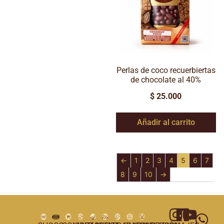
Perlas de coco recuerbiertas
de chocolate al 40%
$
25.000
Añadir al carrito
←
1
2
3
4
5
6
7
8
9
10
→