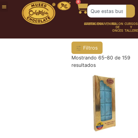
0
FUNDACIÓN
NUESTRA
TRABAJA
CHOCO
CHOCOLATERÍA
CARTAGENA
SOUVENIRS
SALÓN
CURSOS
HISTORIA
CON
PERSONAJES
DE
Y
NOSOTROS
ONCES
TALLER
Filtros
Mostrando 65–80 de 159
resultados