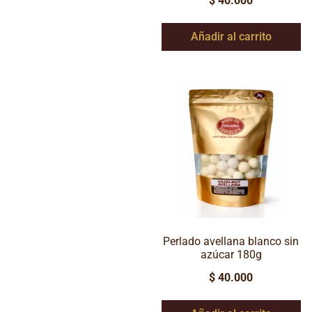
$
40.000
Añadir al carrito
Perlado avellana blanco sin
azúcar 180g
$
40.000