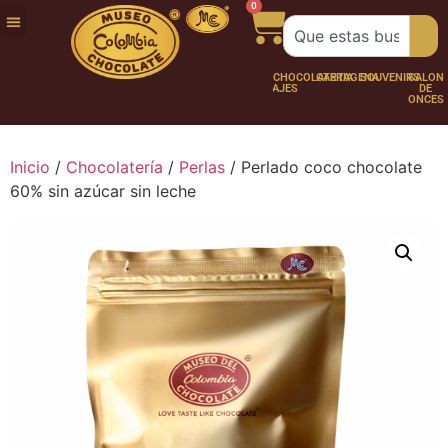
0
FUNDACIÓN
NUESTRA
TRABAJA
CHOCO
CHOCOLATERÍA
CARTAGENA
SOUVENIRS
SALÓN
HISTORIA
CON
PERSONAJES
DE
NOSOTROS
ONCES
Inicio
/
Chocolatería
/
Perlas
/ Perlado coco chocolate
60% sin azúcar sin leche