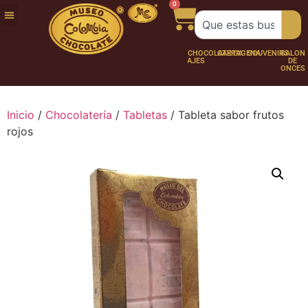
0
FUNDACIÓN
NUESTRA
TRABAJA
CHOCO
CHOCOLATERÍA
CARTAGENA
SOUVENIRS
SALÓN
HISTORIA
CON
PERSONAJES
DE
NOSOTROS
ONCES
Inicio
/
Chocolatería
/
Tabletas
/ Tableta sabor frutos
rojos