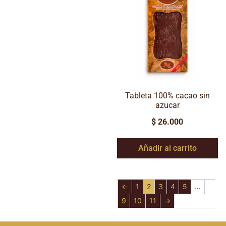
Tableta 100% cacao sin
azucar
$
26.000
Añadir al carrito
←
1
2
3
4
5
…
9
10
11
→