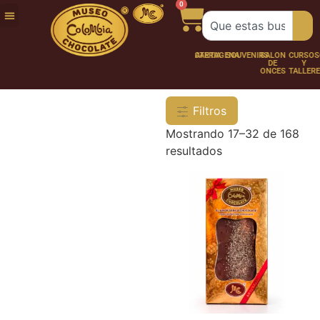
0
FUNDACIÓN
NUESTRA
TRABAJA
CHOCO
CHOCOLATERÍA
CARTAGENA
SOUVENIRS
SALÓN
CURSOS
HISTORIA
CON
PERSONAJES
DE
Y
NOSOTROS
ONCES
TALLER
Filtros
Mostrando 17–32 de 168
resultados