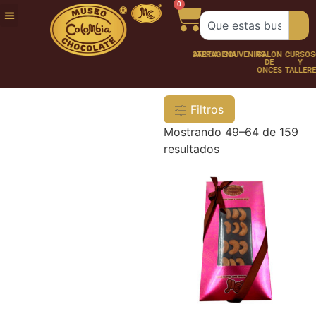
0
FUNDACIÓN
NUESTRA
TRABAJA
CHOCO
CHOCOLATERÍA
CARTAGENA
SOUVENIRS
SALÓN
CURSOS
HISTORIA
CON
PERSONAJES
DE
Y
NOSOTROS
ONCES
TALLER
Filtros
Mostrando 49–64 de 159
resultados