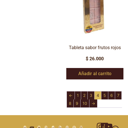
Tableta sabor frutos rojos
$
26.000
Añadir al carrito
←
1
2
3
4
5
6
7
8
9
10
→