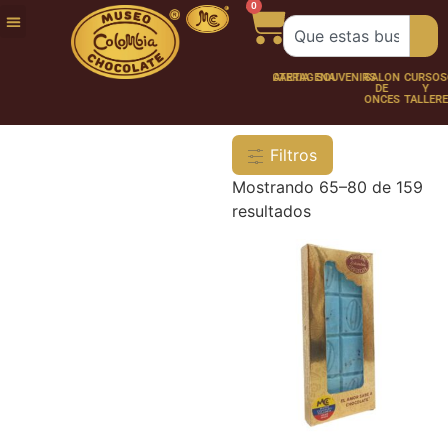
0
FUNDACIÓN
NUESTRA
TRABAJA
CHOCO
CHOCOLATERÍA
CARTAGENA
SOUVENIRS
SALÓN
CURSOS
HISTORIA
CON
PERSONAJES
DE
Y
NOSOTROS
ONCES
TALLER
Filtros
Mostrando 65–80 de 159
resultados