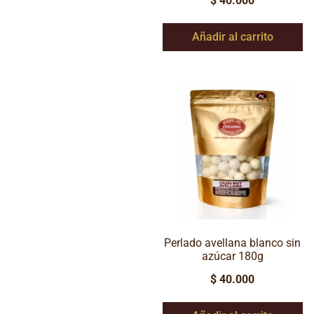
$
40.000
Añadir al carrito
Perlado avellana blanco sin
azúcar 180g
$
40.000