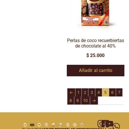
Perlas de coco recuerbiertas
de chocolate al 40%
$
25.000
Añadir al carrito
←
1
2
3
4
5
6
7
8
9
10
→