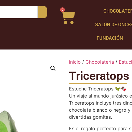
0
CHOCOLATE
SALÓN DE ONCE
FUNDACIÓN
Inicio
/
Chocolatería
/
Estuc
Triceratops
Estuche Triceratops 🦖🍫
Un viaje al mundo jurásico 
Triceratops incluye tres di
chocolate blanco o negro y 
divertidas gomitas.
Es el regalo perfecto para 