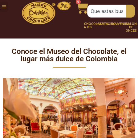
0
FUNDACIÓN
NUESTRA
TRABAJA
CHOCO
CHOCOLATERÍA
CARTAGENA
SOUVENIRS
SALÓN
CURSO
HISTORIA
CON
PERSONAJES
DE
Y
NOSOTROS
ONCES
TALLER
Conoce el Museo del Chocolate, el
lugar más dulce de Colombia