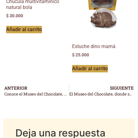
Chucula multivitamínico
natural bola
$
30.000
Añadir al carrito
Estuche dino mamá
$
25.000
Añadir al carrito
ANTERIOR
SIGUIENTE
Conoce el Museo del Chocolate, el lugar más dulce de Colombia
El Museo del Chocolate, donde se le rinde tributo a este milenario manjar
Deja una respuesta