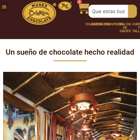
0
FUNDACIÓN
NUESTRA
TRABAJA
CHOCO
CHOCOLATERÍA
CARTAGENA
SOUVENIRS
SALÓN
CURSOS
HISTORIA
CON
PERSONAJES
DE
Y
NOSOTROS
ONCES
TALLER
Un sueño de chocolate hecho realidad