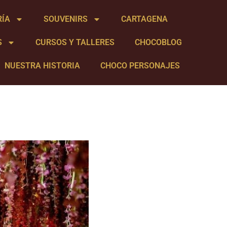
RÍA
SOUVENIRS
CARTAGENA
S
CURSOS Y TALLERES
CHOCOBLOG
NUESTRA HISTORIA
CHOCO PERSONAJES