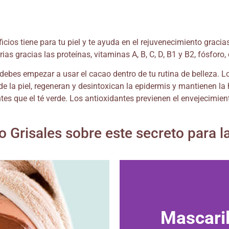
cios tiene para tu piel y te ayuda en el rejuvenecimiento graci
ias gracias las proteínas, vitaminas A, B, C, D, B1 y B2, fósforo
n, debes empezar a usar el cacao dentro de tu rutina de belleza. L
 la piel, regeneran y desintoxican la epidermis y mantienen la hi
s que el té verde. Los antioxidantes previenen el envejecimiento
 Grisales sobre este secreto para l
Mascaril