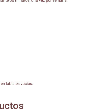
durante 30 minutos, una vez por semana.
 en labiales vacíos.
ductos