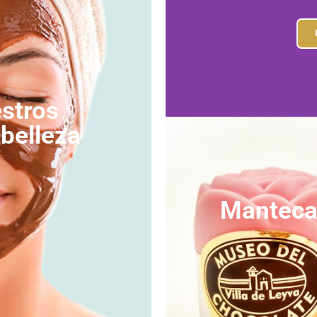
stros
belleza
Manteca