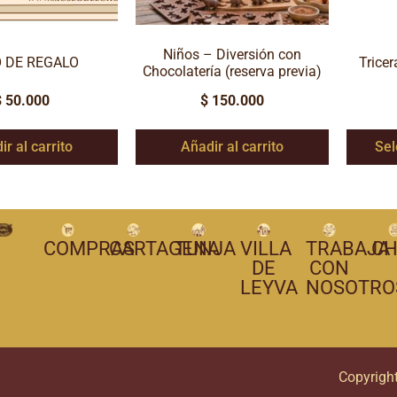
Niños – Diversión con
 DE REGALO
Trice
Chocolatería (reserva previa)
$
50.000
$
150.000
ir al carrito
Añadir al carrito
Sel
COMPRAS
CARTAGENA
TUNJA
VILLA
TRABAJA
CH
DE
CON
LEYVA
NOSOTRO
Copyrigh